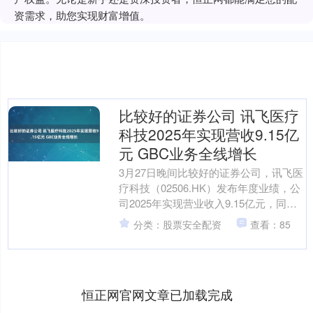
资需求，助您实现财富增值。
比较好的证券公司 讯飞医疗
科技2025年实现营收9.15亿
元 GBC业务全线增长
3月27日晚间比较好的证券公司，讯飞医
疗科技（02506.HK）发布年度业绩，公
司2025年实现营业收入9.15亿元，同比
增长24.7%；归母净利润亏损6478....
分类：股票安全配资
查看：85
恒正网官网文章已加载完成