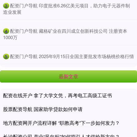
​配资门户导航 印度批准6.26亿美元项目，助力电子元器件制
3
造业发展
​配资门户导航 藏格矿业在四川成立创新科技公司 注册资本
4
1000万
​配资门户导航 2025年9月15日全国主要批发市场杨桃价格行情
5
最新文章
配资在线开户 拿了大学文凭，再考电工高级工证书
股票配资导航 国家助学贷款如何申请
地方配资网开户流程详解 “职教高考”下一步如何发力？
长沙配资公司 产业“风向标”如何指引人才供给新方向？