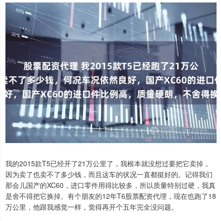
我的2015款T5已经开了21万公里了，我根本就没想过要把它卖掉，
因为卖了也卖不了多少钱，而且这车的状况一直都挺好的。记得我们
那会儿国产的XC60，进口零件用得比较多，所以质量特别过硬，我真
是舍不得把它换掉。有个朋友的12年T6股票配资代理，现在也跑了18
万公里，他跟我感觉一样，觉得再开个五年完全没问题。