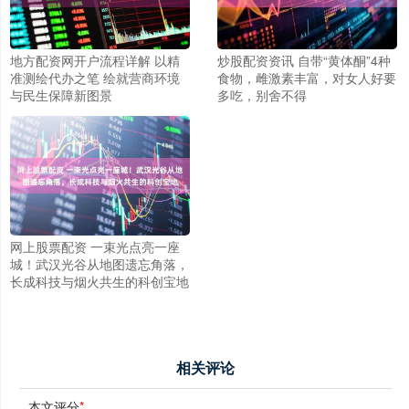
地方配资网开户流程详解 以精
炒股配资资讯 自带“黄体酮”4种
准测绘代办之笔 绘就营商环境
食物，雌激素丰富，对女人好要
与民生保障新图景
多吃，别舍不得
网上股票配资 一束光点亮一座
城！武汉光谷从地图遗忘角落，
长成科技与烟火共生的科创宝地
相关评论
本文评分
*