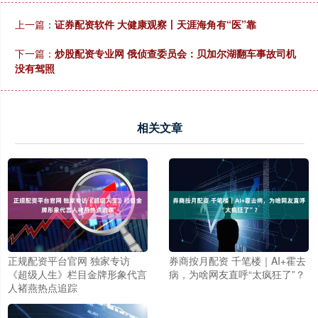
上一篇：
证券配资软件 大健康观察丨天涯海角有“医”靠
下一篇：
炒股配资专业网 俄侦查委员会：贝加尔湖翻车事故司机
没有驾照
相关文章
正规配资平台官网 独家专访
券商按月配资 千笔楼｜AI+霍去
《超级人生》栏目金牌形象代言
病，为啥网友直呼“太疯狂了”？
人褚燕热点追踪