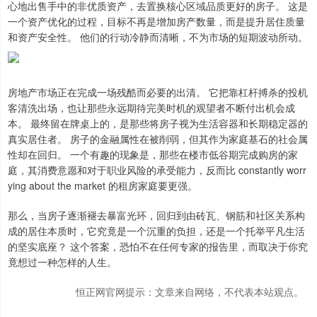
心地出售手中的非优质资产，去置换核心区域品质更好的房子。 这是
一个资产优化的过程，目标不再是增加房产数量，而是提升居住质量
和资产安全性。 他们的行动冷静而清晰，不为市场的短期波动所动。
房地产市场正在完成一场残酷而必要的出清。 它把靠杠杆搏杀的投机
客清洗出场，也让那些永远期待完美时机的观望者不断付出机会成
本。 最终留在牌桌上的，是那些将房子视为生活容器和长期稳定器的
真实居住者。 房子的金融属性在被削弱，但其作为家庭基石的社会属
性却在回归。 一个有趣的现象是，那些在楼市低谷期完成购房的家
庭，其消费意愿和对于职业风险的承受能力，反而比 constantly worr
ying about the market 的租房家庭要更强。
那么，当房子逐渐褪去暴富光环，回归到由砖瓦、钢筋和社区关系构
成的居住本质时，它究竟是一个沉重的负担，还是一个托举平凡生活
的坚实底座？ 这个答案，恐怕不在任何专家的报告里，而取决于你究
竟想过一种怎样的人生。
恒正网官网提示：文章来自网络，不代表本站观点。