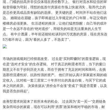
现，门槛的抬高并非仅仅体现在房价数字上。 银行对流水和征信的审
核变得极为苛刻，理想的低首付房源在市场上快速消失，取而代之的
是总价更高或品质有缺陷的选择。 更关键的是，时间并不站在他们这
边。 婚期迫在眉睫，孩子即将超过入学规定的户口年限，年迈父母的
楼梯房必须更换。 生活进程的推演，让他们猛然惊醒：自己等的或许
是一个永远不存在的“绝对底价”，而错失的却是无法重来的人生节
点。 有中介透露，半年前还能轻松谈到20万优惠的房源，现在房东连
5万都不肯让，因为“看的人多了，不急卖了”。
市场的游戏规则已经彻底改变。 过去是“买到即赚到”的普涨逻辑，现
在是“选对才安全”的生存逻辑。 对于真正的刚需者而言，当下的窗口
期意义不在于抄到历史大底，而在于拥有了充足的时间和筹码，去挑
选那些流通性好、抗跌性强的资产。 他们开始认真计算家庭长期的稳
定收入，比对租一套三居室二十年所付出的真金白银，与买下它的成
本之间的差异。 决策依据从“房价会不会涨”变成了“我是否需要，以及
我是否负担得起”。
改善型需求则迎来了前所未有的机会。 过去因为“卖一买一”交易链条
复杂而却步的家庭，现在可以利用“房票”政策和相对平稳的市场，耐