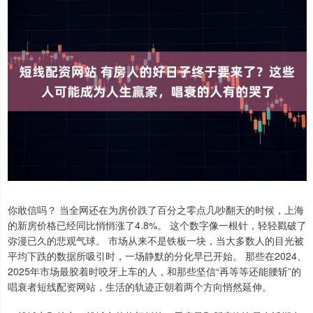
你敢信吗？ 当全网还在为房价跌了百分之零点几吵翻天的时候，上海
的新房价格已经同比悄悄涨了4.8%。 这个数字像一根针，轻轻戳破了
弥漫已久的悲观气球。 市场从来不是铁板一块，当大多数人的目光被
平均下跌的数据所吸引时，一场静默的分化早已开始。 那些在2024、
2025年市场最胶着时咬牙上车的人，和那些坚信“再等等还能腰斩”的
唱衰者短线配资网站，生活的轨迹正朝着两个方向悄然延伸。