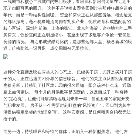
一线城市和核心二线城市的热门板块，看房量和新房咨询量在近期出
现了肉眼可见的回升。 这并不是说楼市即将回到过去那种狂飙突进的
年代，而是一种结构性回暖。 资金和需求正在从那些偏远、概念透支
的郊区撤离，毫不犹豫地涌向拥有扎实产业、优质教育和成熟配套的
核心区域。 深圳的前海、上海的张江、北京的海淀，这些地方的二手
房房东，议价空间正在明显缩小，甚至出现了多组客户争抢一套优质
房源的情况。 与之形成残酷对比的，是那些远郊大盘、概念新城的境
遇，价格防线一退再退，成交周期被无限拉长。
这种分化直接反映在两类人的心态上。 已经买了房，尤其是买对了房
子的人，正在迅速关闭外界的信息噪音。 他们的关注点从财经频道的
房价分析，转移到了社区幼儿园的报名通知、阳台该种什么花、通勤
路上如何更快。 每个月的月供数字是固定的，这反而成了一种奇特
的“定心丸”，让他们能够清晰地规划未来一年、甚至五年的家庭开支
与职业发展。 房子从一个需要时刻盯盘的“风险资产”，回归到为其生
活提供稳定坐标的“物理空间”。 这种安定感，是任何租房合约都无法
给予的。
而另一边，持续唱衰和等待的群体，正陷入一种新型焦虑。 他们发